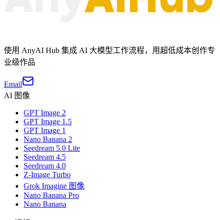
使用 AnyAI Hub 集成 AI 大模型工作流程，用超低成本创作专
业级作品
Email
AI 图像
GPT Image 2
GPT Image 1.5
GPT Image 1
Nano Banana 2
Seedream 5.0 Lite
Seedream 4.5
Seedream 4.0
Z-Image Turbo
Grok Imagine 图像
Nano Banana Pro
Nano Banana