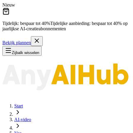
Nieuw
Tijdelijk: bespaar tot
40%
Tijdelijke aanbieding:
bespaar tot
40%
op
jaarlijkse AI-creatieabonnementen
Bekijk plannen
Zijbalk wisselen
Start
AI-video