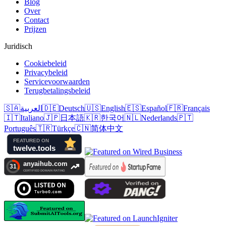
Blog
Over
Contact
Prijzen
Juridisch
Cookiebeleid
Privacybeleid
Servicevoorwaarden
Terugbetalingsbeleid
🇸🇦
العربية
🇩🇪
Deutsch
🇺🇸
English
🇪🇸
Español
🇫🇷
Français
🇮🇹
Italiano
🇯🇵
日本語
🇰🇷
한국어
🇳🇱
Nederlands
🇵🇹
Português
🇹🇷
Türkçe
🇨🇳
简体中文