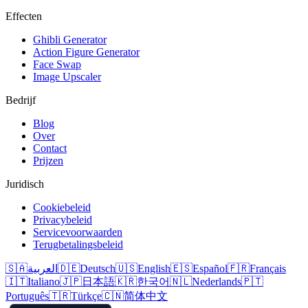
Effecten
Ghibli Generator
Action Figure Generator
Face Swap
Image Upscaler
Bedrijf
Blog
Over
Contact
Prijzen
Juridisch
Cookiebeleid
Privacybeleid
Servicevoorwaarden
Terugbetalingsbeleid
🇸🇦
العربية
🇩🇪
Deutsch
🇺🇸
English
🇪🇸
Español
🇫🇷
Français
🇮🇹
Italiano
🇯🇵
日本語
🇰🇷
한국어
🇳🇱
Nederlands
🇵🇹
Português
🇹🇷
Türkçe
🇨🇳
简体中文