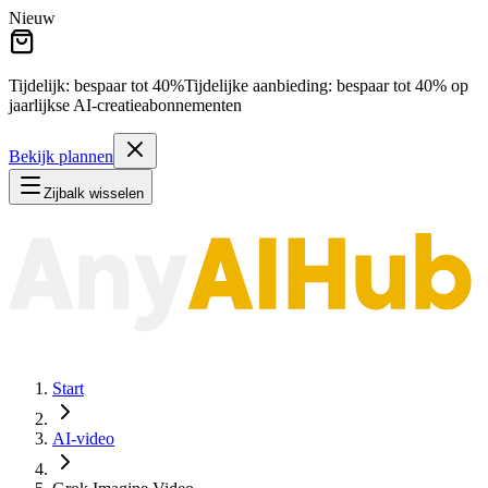
Nieuw
Tijdelijk: bespaar tot
40%
Tijdelijke aanbieding:
bespaar tot
40%
op
jaarlijkse AI-creatieabonnementen
Bekijk plannen
Zijbalk wisselen
Start
AI-video