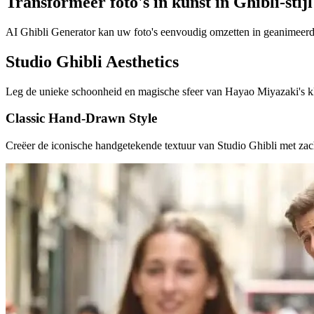
Transformeer foto's in kunst in Ghibli-stijl
AI Ghibli Generator kan uw foto's eenvoudig omzetten in geanimeerde k
Studio Ghibli Aesthetics
Leg de unieke schoonheid en magische sfeer van Hayao Miyazaki's kl
Classic Hand-Drawn Style
Creëer de iconische handgetekende textuur van Studio Ghibli met zacht