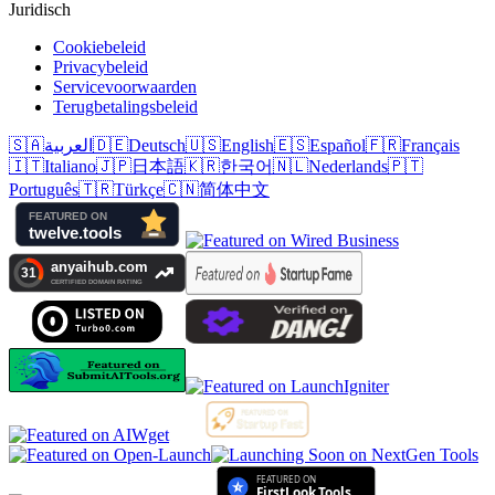
Juridisch
Cookiebeleid
Privacybeleid
Servicevoorwaarden
Terugbetalingsbeleid
🇸🇦
العربية
🇩🇪
Deutsch
🇺🇸
English
🇪🇸
Español
🇫🇷
Français
🇮🇹
Italiano
🇯🇵
日本語
🇰🇷
한국어
🇳🇱
Nederlands
🇵🇹
Português
🇹🇷
Türkçe
🇨🇳
简体中文