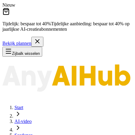
Nieuw
Tijdelijk: bespaar tot
40%
Tijdelijke aanbieding:
bespaar tot
40%
op
jaarlijkse AI-creatieabonnementen
Bekijk plannen
Zijbalk wisselen
Start
AI-video