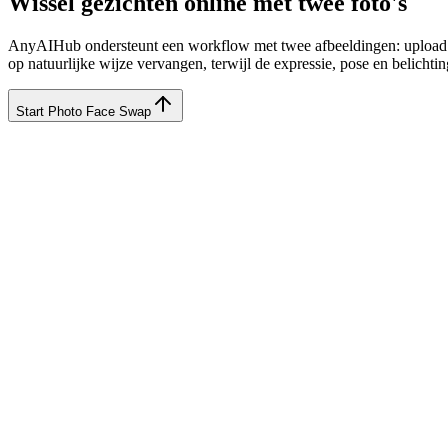
Wissel gezichten online met twee foto's
AnyAIHub ondersteunt een workflow met twee afbeeldingen: upload ee
op natuurlijke wijze vervangen, terwijl de expressie, pose en belicht
Start Photo Face Swap