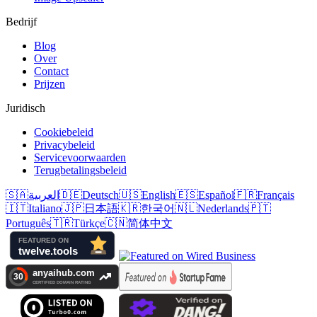
Bedrijf
Blog
Over
Contact
Prijzen
Juridisch
Cookiebeleid
Privacybeleid
Servicevoorwaarden
Terugbetalingsbeleid
🇸🇦
العربية
🇩🇪
Deutsch
🇺🇸
English
🇪🇸
Español
🇫🇷
Français
🇮🇹
Italiano
🇯🇵
日本語
🇰🇷
한국어
🇳🇱
Nederlands
🇵🇹
Português
🇹🇷
Türkçe
🇨🇳
简体中文