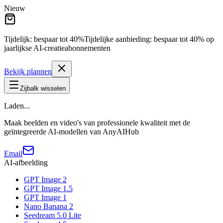
Nieuw
Tijdelijk: bespaar tot
40%
Tijdelijke aanbieding:
bespaar tot
40%
op
jaarlijkse AI-creatieabonnementen
Bekijk plannen
Zijbalk wisselen
Laden...
Maak beelden en video's van professionele kwaliteit met de
geïntegreerde AI-modellen van AnyAIHub
Email
AI-afbeelding
GPT Image 2
GPT Image 1.5
GPT Image 1
Nano Banana 2
Seedream 5.0 Lite