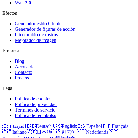
Wan 2.6
Efectos
Generador estilo Ghibli
Generador de figuras de acción
Intercambio de rostros
Mejorador de imagen
Empresa
Blog
Acerca de
Contacto
Precios
Legal
Política de cookies
Política de privacidad
Términos de servicio
Política de reembolso
🇸🇦
العربية
🇩🇪
Deutsch
🇺🇸
English
🇪🇸
Español
🇫🇷
Français
🇮🇹
Italiano
🇯🇵
日本語
🇰🇷
한국어
🇳🇱
Nederlands
🇵🇹