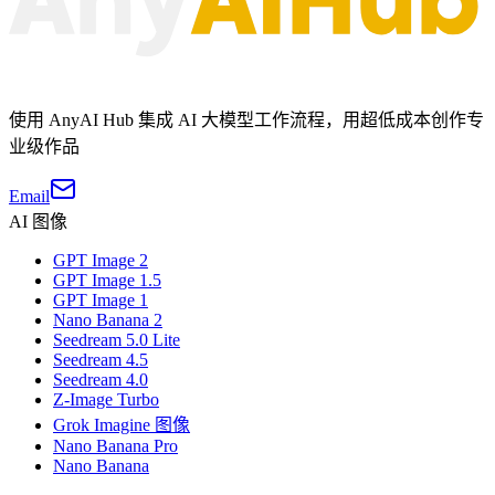
使用 AnyAI Hub 集成 AI 大模型工作流程，用超低成本创作专
业级作品
Email
AI 图像
GPT Image 2
GPT Image 1.5
GPT Image 1
Nano Banana 2
Seedream 5.0 Lite
Seedream 4.5
Seedream 4.0
Z-Image Turbo
Grok Imagine 图像
Nano Banana Pro
Nano Banana