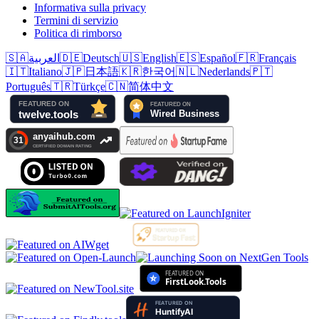
Informativa sulla privacy
Termini di servizio
Politica di rimborso
🇸🇦
العربية
🇩🇪
Deutsch
🇺🇸
English
🇪🇸
Español
🇫🇷
Français
🇮🇹
Italiano
🇯🇵
日本語
🇰🇷
한국어
🇳🇱
Nederlands
🇵🇹
Português
🇹🇷
Türkçe
🇨🇳
简体中文