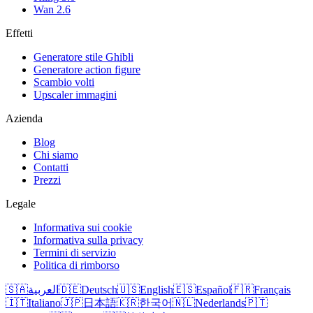
Wan 2.6
Effetti
Generatore stile Ghibli
Generatore action figure
Scambio volti
Upscaler immagini
Azienda
Blog
Chi siamo
Contatti
Prezzi
Legale
Informativa sui cookie
Informativa sulla privacy
Termini di servizio
Politica di rimborso
🇸🇦
العربية
🇩🇪
Deutsch
🇺🇸
English
🇪🇸
Español
🇫🇷
Français
🇮🇹
Italiano
🇯🇵
日本語
🇰🇷
한국어
🇳🇱
Nederlands
🇵🇹