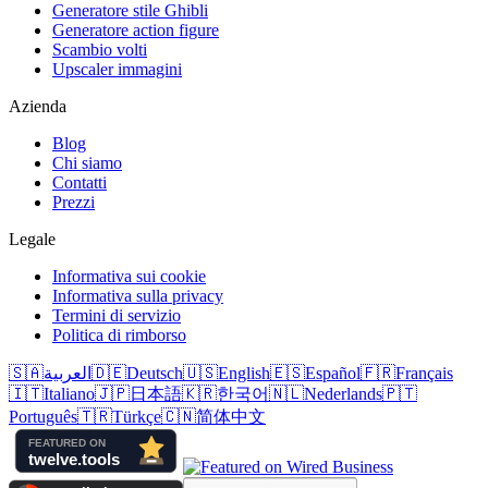
Generatore stile Ghibli
Generatore action figure
Scambio volti
Upscaler immagini
Azienda
Blog
Chi siamo
Contatti
Prezzi
Legale
Informativa sui cookie
Informativa sulla privacy
Termini di servizio
Politica di rimborso
🇸🇦
العربية
🇩🇪
Deutsch
🇺🇸
English
🇪🇸
Español
🇫🇷
Français
🇮🇹
Italiano
🇯🇵
日本語
🇰🇷
한국어
🇳🇱
Nederlands
🇵🇹
Português
🇹🇷
Türkçe
🇨🇳
简体中文