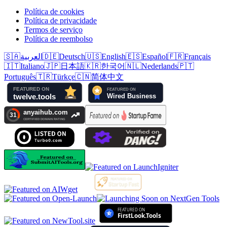
Política de cookies
Política de privacidade
Termos de serviço
Política de reembolso
🇸🇦
العربية
🇩🇪
Deutsch
🇺🇸
English
🇪🇸
Español
🇫🇷
Français
🇮🇹
Italiano
🇯🇵
日本語
🇰🇷
한국어
🇳🇱
Nederlands
🇵🇹
Português
🇹🇷
Türkçe
🇨🇳
简体中文